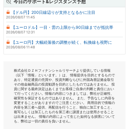
今日のサポート&レジスタンス予想
【ドル円】200日線辺りが支持となるかに注目
2026/08/07 11:45
【ユーロドル】一目・雲の上限から90日線までが抵抗帯
2026/08/07 12:31
【ユーロ円】大幅続落後の調整が続く、転換線も視野に
2026/08/06 11:48
株式会社ＤＺＨフィナンシャルリサーチより提供している情報
（以下「情報」といいます。）は、 情報提供を目的とするもので
あり、特定通貨の売買や、投資判断ならびに外国為替証拠金取引
その他金融商品の投資勧誘を目的としたものではありません。 投
資に関する最終決定はあくまでお客様ご自身の判断と責任におい
て行ってください。情報の内容につきましては、弊社が正確性、
確実性を保証するものではありません。 また、予告なしに内容を
変更することがありますのでご注意ください。 商用目的で情報の
内容を第三者へ提供、再配信を行うこと、独自に加工すること、
複写もしくは加工したものを第三者に譲渡または使用させること
は出来ません。 情報の内容によって生じた如何なる損害について
も、弊社は一切の責任を負いません。