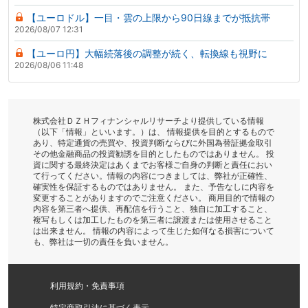
【ユーロドル】一目・雲の上限から90日線までが抵抗帯
2026/08/07 12:31
【ユーロ円】大幅続落後の調整が続く、転換線も視野に
2026/08/06 11:48
株式会社ＤＺＨフィナンシャルリサーチより提供している情報
（以下「情報」といいます。）は、 情報提供を目的とするもので
あり、特定通貨の売買や、投資判断ならびに外国為替証拠金取引
その他金融商品の投資勧誘を目的としたものではありません。 投
資に関する最終決定はあくまでお客様ご自身の判断と責任におい
て行ってください。情報の内容につきましては、弊社が正確性、
確実性を保証するものではありません。 また、予告なしに内容を
変更することがありますのでご注意ください。 商用目的で情報の
内容を第三者へ提供、再配信を行うこと、独自に加工すること、
複写もしくは加工したものを第三者に譲渡または使用させること
は出来ません。 情報の内容によって生じた如何なる損害について
も、弊社は一切の責任を負いません。
利用規約・免責事項
特定商取引法に基づく表示