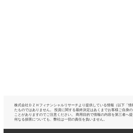
株式会社ＤＺＨフィナンシャルリサーチより提供している情報（以下「情
たものではありません。 投資に関する最終決定はあくまでお客様ご自身
ことがありますのでご注意ください。 商用目的で情報の内容を第三者へ
何なる損害についても、弊社は一切の責任を負いません。