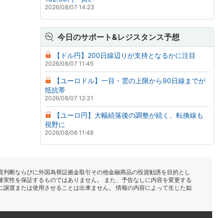
2026/08/07 14:23
今日のサポート&レジスタンス予想
【ドル円】200日線辺りが支持となるかに注目
2026/08/07 11:45
【ユーロドル】一目・雲の上限から90日線までが
抵抗帯
2026/08/07 12:31
【ユーロ円】大幅続落後の調整が続く、転換線も
視野に
2026/08/06 11:48
資判断ならびに外国為替証拠金取引その他金融商品の投資勧誘を目的とし
確実性を保証するものではありません。 また、予告なしに内容を変更する
に譲渡または使用させることは出来ません。 情報の内容によって生じた如