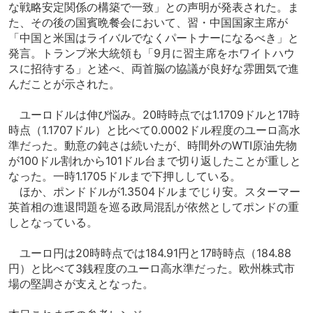
な戦略安定関係の構築で一致」との声明が発表された。ま
た、その後の国賓晩餐会において、習・中国国家主席が
「中国と米国はライバルでなくパートナーになるべき」と
発言。トランプ米大統領も「9月に習主席をホワイトハウ
スに招待する」と述べ、両首脳の協議が良好な雰囲気で進
んだことが示された。
ユーロドルは伸び悩み。20時時点では1.1709ドルと17時
時点（1.1707ドル）と比べて0.0002ドル程度のユーロ高水
準だった。動意の鈍さは続いたが、時間外のWTI原油先物
が100ドル割れから101ドル台まで切り返したことが重しと
なった。一時1.1705ドルまで下押ししている。
ほか、ポンドドルが1.3504ドルまでじり安。スターマー
英首相の進退問題を巡る政局混乱が依然としてポンドの重
しとなっている。
ユーロ円は20時時点では184.91円と17時時点（184.88
円）と比べて3銭程度のユーロ高水準だった。欧州株式市
場の堅調さが支えとなった。