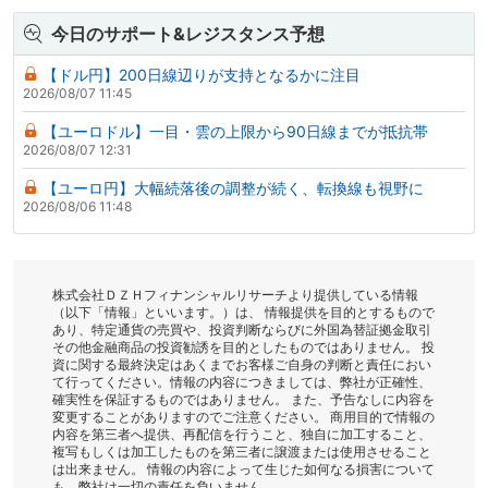
今日のサポート&レジスタンス予想
【ドル円】200日線辺りが支持となるかに注目
2026/08/07 11:45
【ユーロドル】一目・雲の上限から90日線までが抵抗帯
2026/08/07 12:31
【ユーロ円】大幅続落後の調整が続く、転換線も視野に
2026/08/06 11:48
株式会社ＤＺＨフィナンシャルリサーチより提供している情報
（以下「情報」といいます。）は、 情報提供を目的とするもので
あり、特定通貨の売買や、投資判断ならびに外国為替証拠金取引
その他金融商品の投資勧誘を目的としたものではありません。 投
資に関する最終決定はあくまでお客様ご自身の判断と責任におい
て行ってください。情報の内容につきましては、弊社が正確性、
確実性を保証するものではありません。 また、予告なしに内容を
変更することがありますのでご注意ください。 商用目的で情報の
内容を第三者へ提供、再配信を行うこと、独自に加工すること、
複写もしくは加工したものを第三者に譲渡または使用させること
は出来ません。 情報の内容によって生じた如何なる損害について
も、弊社は一切の責任を負いません。