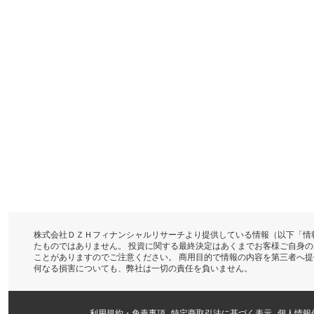
株式会社ＤＺＨフィナンシャルリサーチより提供している情報（以下「情
たものではありません。 投資に関する最終決定はあくまでお客様ご自身
ことがありますのでご注意ください。 商用目的で情報の内容を第三者へ
何なる損害についても、弊社は一切の責任を負いません。
利用規約・免責事項
特定商取引法に基づく表示
個人情報