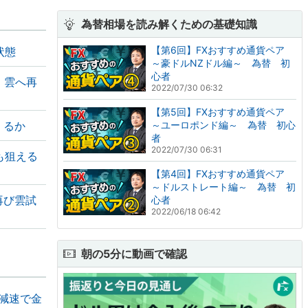
為替相場を読み解くための基礎知識
【第6回】FXおすすめ通貨ペア
状態
～豪ドルNZドル編～ 為替 初
心者
、雲へ再
2022/07/30 06:32
【第5回】FXおすすめ通貨ペア
くるか
～ユーロポンド編～ 為替 初心
者
2022/07/30 06:31
も狙える
【第4回】FXおすすめ通貨ペア
～ドルストレート編～ 為替 初
再び雲試
心者
2022/06/18 06:42
朝の5分に動画で確認
の減速で金