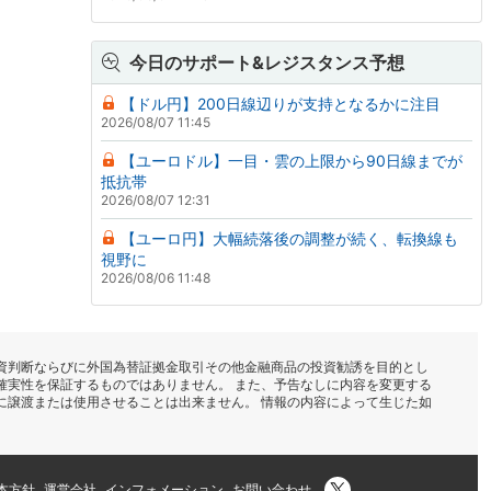
今日のサポート&レジスタンス予想
【ドル円】200日線辺りが支持となるかに注目
2026/08/07 11:45
【ユーロドル】一目・雲の上限から90日線までが
抵抗帯
2026/08/07 12:31
【ユーロ円】大幅続落後の調整が続く、転換線も
視野に
2026/08/06 11:48
資判断ならびに外国為替証拠金取引その他金融商品の投資勧誘を目的とし
確実性を保証するものではありません。 また、予告なしに内容を変更する
に譲渡または使用させることは出来ません。 情報の内容によって生じた如
本方針
運営会社
インフォメーション
お問い合わせ