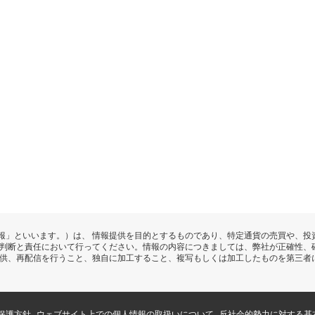
報」といいます。）は、 情報提供を目的とするものであり、特定通貨の売買や、投
の判断と責任において行ってください。情報の内容につきましては、弊社が正確性、
提供、再配信を行うこと、独自に加工すること、複写もしくは加工したものを第三者
保護方針
ウェブサイト上での個人情報の取扱いについて
反社会的勢力に対する基