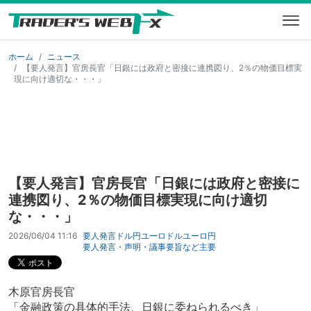
ホーム
ニュース
【要人発言】官房長官「日銀には政府と密接に連携図り、2％の物価目標実
現に向け適切な・・・」
【要人発言】官房長官「日銀には政府と密接に
連携図り、2％の物価目標実現に向け適切
な・・・」
2026/06/04 11:16
要人発言
ドル円
ユーロドル
ユーロ円
要人発言・声明・議事要旨など
主要
木原官房長官
「金融政策の具体的手法、日銀に委ねられるべき」