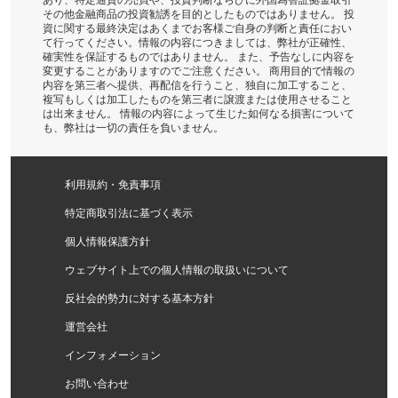
その他金融商品の投資勧誘を目的としたものではありません。 投
資に関する最終決定はあくまでお客様ご自身の判断と責任におい
て行ってください。情報の内容につきましては、弊社が正確性、
確実性を保証するものではありません。 また、予告なしに内容を
変更することがありますのでご注意ください。 商用目的で情報の
内容を第三者へ提供、再配信を行うこと、独自に加工すること、
複写もしくは加工したものを第三者に譲渡または使用させること
は出来ません。 情報の内容によって生じた如何なる損害について
も、弊社は一切の責任を負いません。
利用規約・免責事項
特定商取引法に基づく表示
個人情報保護方針
ウェブサイト上での個人情報の取扱いについて
反社会的勢力に対する基本方針
運営会社
インフォメーション
お問い合わせ