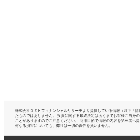
株式会社ＤＺＨフィナンシャルリサーチより提供している情報（以下「情
たものではありません。 投資に関する最終決定はあくまでお客様ご自身
ことがありますのでご注意ください。 商用目的で情報の内容を第三者へ
何なる損害についても、弊社は一切の責任を負いません。