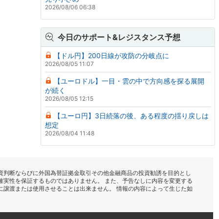
2026/08/06 06:38
今日のサポート&レジスタンス予想
【ドル円】200日線が攻防の分岐点に
2026/08/05 11:07
【ユーロドル】一目・雲の中で方向感を探る展開
が続く
2026/08/05 12:15
【ユーロ円】3日続落の後、ある程度の揺り戻しは
想定
2026/08/04 11:48
資判断ならびに外国為替証拠金取引その他金融商品の投資勧誘を目的とし
確実性を保証するものではありません。 また、予告なしに内容を変更する
に譲渡または使用させることは出来ません。 情報の内容によって生じた如