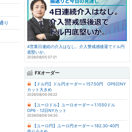
通り
4営業日連続の介入はなし。介入警戒感後退でドル円
底堅いか。
2026/08/05 07:21
FXオーダー
【ドル円】ドル円オーダー＝157.50円 OP6日NY
カット大きめ
2026/08/06 06:22
【ユーロドル】ユーロオーダー＝1.1550ドル
OP6・12日NYカット
2026/08/06 06:30
【ユーロ円】ユーロ円オーダー＝182.30-40円
売り小さめ