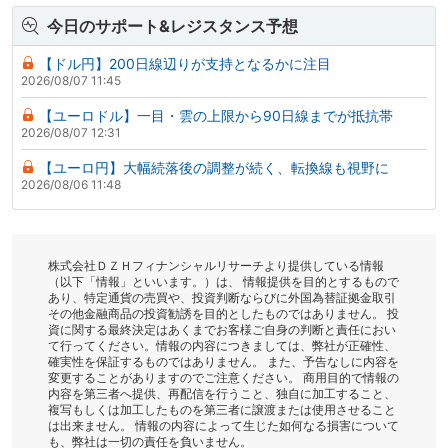
今日のサポート&レジスタンス予想
【ドル円】200日線辺りが支持となるかに注目
2026/08/07 11:45
【ユーロドル】一目・雲の上限から90日線までが抵抗帯
2026/08/07 12:31
【ユーロ円】大幅続落後の調整が続く、転換線も視野に
2026/08/06 11:48
株式会社ＤＺＨフィナンシャルリサーチより提供している情報
（以下「情報」といいます。）は、 情報提供を目的とするもので
あり、特定通貨の売買や、投資判断ならびに外国為替証拠金取引
その他金融商品の投資勧誘を目的としたものではありません。 投
資に関する最終決定はあくまでお客様ご自身の判断と責任におい
て行ってください。情報の内容につきましては、弊社が正確性、
確実性を保証するものではありません。 また、予告なしに内容を
変更することがありますのでご注意ください。 商用目的で情報の
内容を第三者へ提供、再配信を行うこと、独自に加工すること、
複写もしくは加工したものを第三者に譲渡または使用させること
は出来ません。 情報の内容によって生じた如何なる損害について
も、弊社は一切の責任を負いません。