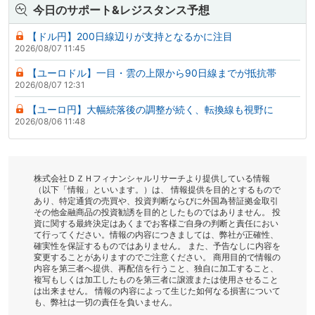
今日のサポート&レジスタンス予想
【ドル円】200日線辺りが支持となるかに注目
2026/08/07 11:45
【ユーロドル】一目・雲の上限から90日線までが抵抗帯
2026/08/07 12:31
【ユーロ円】大幅続落後の調整が続く、転換線も視野に
2026/08/06 11:48
株式会社ＤＺＨフィナンシャルリサーチより提供している情報
（以下「情報」といいます。）は、 情報提供を目的とするもので
あり、特定通貨の売買や、投資判断ならびに外国為替証拠金取引
その他金融商品の投資勧誘を目的としたものではありません。 投
資に関する最終決定はあくまでお客様ご自身の判断と責任におい
て行ってください。情報の内容につきましては、弊社が正確性、
確実性を保証するものではありません。 また、予告なしに内容を
変更することがありますのでご注意ください。 商用目的で情報の
内容を第三者へ提供、再配信を行うこと、独自に加工すること、
複写もしくは加工したものを第三者に譲渡または使用させること
は出来ません。 情報の内容によって生じた如何なる損害について
も、弊社は一切の責任を負いません。