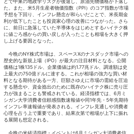
とで中東の地政学リスクが後退し、原油先物価格が下落し
た。また、米5月生産者物価指数（PPI）のコア指数が市場
予想を下回り、インフレ懸念が和らいだことで、米長期金
利が低下したことも投資家心理の改善につながった。さら
に、前日に急落していた半導体をはじめとするハイテク株
に値ごろ感からの買い戻しが入ったことも相場を大きく押
し上げる要因となった。
今晩のNY株式市場は、スペースXのナスダック市場への
歴史的な新規上場（IPO）が最大の注目材料となる。公開
価格は1株135ドル、企業価値は約1.77兆ドル、調達額は史
上最大の750億ドルに達する。これが相場の強力な買い材
料となる期待がある一方、巨額さゆえに市場の需給を圧迫
する懸念や、資金捻出のために既存のハイテク株に売り圧
力が強まることも警戒されている。経済指標では、6月ミ
シガン大学消費者信頼感指数速報値や同1年先・5年先期待
インフレ率速報値が発表される。インフレ見通しや消費者
心理を占う上で重要であり、結果次第で相場が上下に振れ
る展開も想定される。
今晩の米経済指標・イベントは6月ミシガン大消費者信