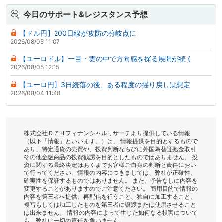
今日のサポート&レジスタンス予想
【ドル円】200日線が攻防の分岐点に
2026/08/05 11:07
【ユーロドル】一目・雲の中で方向感を探る展開が続く
2026/08/05 12:15
【ユーロ円】3日続落の後、ある程度の揺り戻しは想定
2026/08/04 11:48
株式会社ＤＺＨフィナンシャルリサーチより提供している情報
（以下「情報」といいます。）は、 情報提供を目的とするもので
あり、特定通貨の売買や、投資判断ならびに外国為替証拠金取引
その他金融商品の投資勧誘を目的としたものではありません。 投
資に関する最終決定はあくまでお客様ご自身の判断と責任におい
て行ってください。情報の内容につきましては、弊社が正確性、
確実性を保証するものではありません。 また、予告なしに内容を
変更することがありますのでご注意ください。 商用目的で情報の
内容を第三者へ提供、再配信を行うこと、独自に加工すること、
複写もしくは加工したものを第三者に譲渡または使用させること
は出来ません。 情報の内容によって生じた如何なる損害について
も、弊社は一切の責任を負いません。