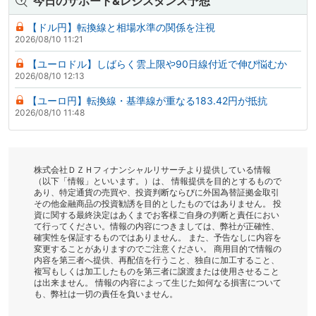
今日のサポート&レジスタンス予想
【ドル円】転換線と相場水準の関係を注視
2026/08/10 11:21
【ユーロドル】しばらく雲上限や90日線付近で伸び悩むか
2026/08/10 12:13
【ユーロ円】転換線・基準線が重なる183.42円が抵抗
2026/08/10 11:48
株式会社ＤＺＨフィナンシャルリサーチより提供している情報
（以下「情報」といいます。）は、 情報提供を目的とするもので
あり、特定通貨の売買や、投資判断ならびに外国為替証拠金取引
その他金融商品の投資勧誘を目的としたものではありません。 投
資に関する最終決定はあくまでお客様ご自身の判断と責任におい
て行ってください。情報の内容につきましては、弊社が正確性、
確実性を保証するものではありません。 また、予告なしに内容を
変更することがありますのでご注意ください。 商用目的で情報の
内容を第三者へ提供、再配信を行うこと、独自に加工すること、
複写もしくは加工したものを第三者に譲渡または使用させること
は出来ません。 情報の内容によって生じた如何なる損害について
も、弊社は一切の責任を負いません。