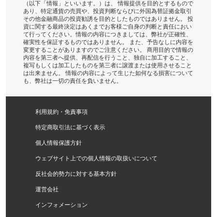
（以下「情報」といいます。）は、 情報提供を目的とするもので
あり、特定通貨の売買や、投資判断ならびに外国為替証拠金取引
その他金融商品の投資勧誘を目的としたものではありません。 投
資に関する最終決定はあくまでお客様ご自身の判断と責任におい
て行ってください。情報の内容につきましては、弊社が正確性、
確実性を保証するものではありません。 また、予告なしに内容を
変更することがありますのでご注意ください。 商用目的で情報の
内容を第三者へ提供、再配信を行うこと、独自に加工すること、
複写もしくは加工したものを第三者に譲渡または使用させること
は出来ません。 情報の内容によって生じた如何なる損害について
も、弊社は一切の責任を負いません。
利用規約・免責事項
特定商取引法に基づく表示
個人情報保護方針
ウェブサイト上での個人情報の取扱いについて
反社会的勢力に対する基本方針
運営会社
インフォメーション