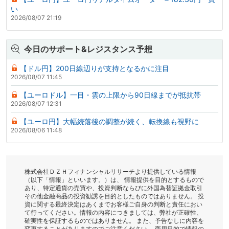
い
2026/08/07 21:19
今日のサポート&レジスタンス予想
【ドル円】200日線辺りが支持となるかに注目
2026/08/07 11:45
【ユーロドル】一目・雲の上限から90日線までが抵抗帯
2026/08/07 12:31
【ユーロ円】大幅続落後の調整が続く、転換線も視野に
2026/08/06 11:48
株式会社ＤＺＨフィナンシャルリサーチより提供している情報
（以下「情報」といいます。）は、 情報提供を目的とするもので
あり、特定通貨の売買や、投資判断ならびに外国為替証拠金取引
その他金融商品の投資勧誘を目的としたものではありません。 投
資に関する最終決定はあくまでお客様ご自身の判断と責任におい
て行ってください。情報の内容につきましては、弊社が正確性、
確実性を保証するものではありません。 また、予告なしに内容を
変更することがありますのでご注意ください。 商用目的で情報の