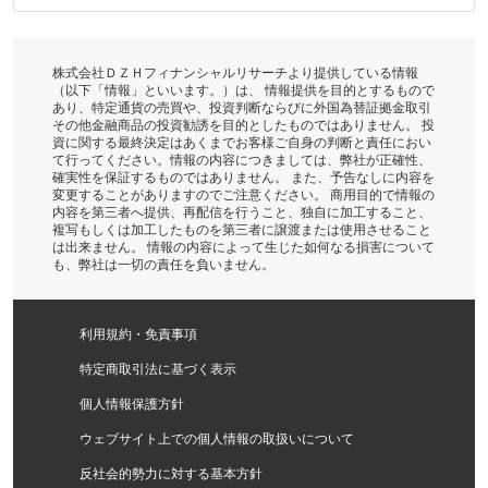
株式会社ＤＺＨフィナンシャルリサーチより提供している情報
（以下「情報」といいます。）は、 情報提供を目的とするもので
あり、特定通貨の売買や、投資判断ならびに外国為替証拠金取引
その他金融商品の投資勧誘を目的としたものではありません。 投
資に関する最終決定はあくまでお客様ご自身の判断と責任におい
て行ってください。情報の内容につきましては、弊社が正確性、
確実性を保証するものではありません。 また、予告なしに内容を
変更することがありますのでご注意ください。 商用目的で情報の
内容を第三者へ提供、再配信を行うこと、独自に加工すること、
複写もしくは加工したものを第三者に譲渡または使用させること
は出来ません。 情報の内容によって生じた如何なる損害について
も、弊社は一切の責任を負いません。
利用規約・免責事項
特定商取引法に基づく表示
個人情報保護方針
ウェブサイト上での個人情報の取扱いについて
反社会的勢力に対する基本方針