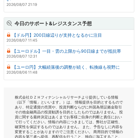
2026/08/07 21:19
今日のサポート&レジスタンス予想
【ドル円】200日線辺りが支持となるかに注目
2026/08/07 11:45
【ユーロドル】一目・雲の上限から90日線までが抵抗帯
2026/08/07 12:31
【ユーロ円】大幅続落後の調整が続く、転換線も視野に
2026/08/06 11:48
株式会社ＤＺＨフィナンシャルリサーチより提供している情報
（以下「情報」といいます。）は、 情報提供を目的とするもので
あり、特定通貨の売買や、投資判断ならびに外国為替証拠金取引
その他金融商品の投資勧誘を目的としたものではありません。 投
資に関する最終決定はあくまでお客様ご自身の判断と責任におい
て行ってください。情報の内容につきましては、弊社が正確性、
確実性を保証するものではありません。 また、予告なしに内容を
変更することがありますのでご注意ください。 商用目的で情報の
内容を第三者へ提供、再配信を行うこと、独自に加工すること、