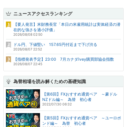
ニュースアクセスランキング
【要人発言】米財務長官「本日の米雇用統計は実体経済の潜
在的な強さを過小評価」
2026/08/08 02:50
ドル円、下値堅い 157.65円付近まで下げ渋る
2026/08/07 22:52
【指標発表予定】23:00 7月カナダIvey購買部協会指数
2026/08/07 22:45
為替相場を読み解くための基礎知識
【第6回】FXおすすめ通貨ペア ～豪ドル
NZドル編～ 為替 初心者
2022/07/30 06:32
【第5回】FXおすすめ通貨ペア ～ユーロポ
ンド編～ 為替 初心者