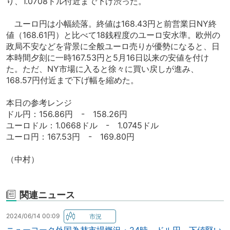
り、1.0708ドル付近まで下げ渋った。
ユーロ円は小幅続落。終値は168.43円と前営業日NY終
値（168.61円）と比べて18銭程度のユーロ安水準。欧州の
政局不安などを背景に全般ユーロ売りが優勢になると、日
本時間夕刻に一時167.53円と5月16日以来の安値を付け
た。ただ、NY市場に入ると徐々に買い戻しが進み、
168.57円付近まで下げ幅を縮めた。
本日の参考レンジ
ドル円：156.86円 - 158.26円
ユーロドル：1.0668ドル - 1.0745ドル
ユーロ円：167.53円 - 169.80円
（中村）
関連ニュース
2024/06/14 00:09