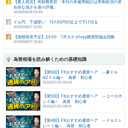
【要人発言】米財務長官「本日の米雇用統計は実体経済の潜
在的な強さを過小評価」
2026/08/08 02:50
ドル円、下値堅い 157.65円付近まで下げ渋る
2026/08/07 22:52
【指標発表予定】23:00 7月カナダIvey購買部協会指数
2026/08/07 22:45
為替相場を読み解くための基礎知識
【第6回】FXおすすめ通貨ペア ～豪ドル
NZドル編～ 為替 初心者
2022/07/30 06:32
【第5回】FXおすすめ通貨ペア ～ユーロポ
ンド編～ 為替 初心者
2022/07/30 06:31
【第4回】FXおすすめ通貨ペア ～ドルスト
レート編～ 為替 初心者