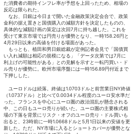
た消費者の期待インフレ率が予想を上回ったため、相場の
反応は限られた。
なお、日銀は今日まで開いた金融政策決定会合で、政策
金利の据え置きと国債購入の減額方針を決定したものの、
具体的な減額計画の策定は次回7月に持ち越した。これを
受けて東京市場では円売りが優勢となり、一時158.26円と
4月29日以来の高値を付ける場面があった。
もっとも、植田和男日銀総裁が定例記者会見で「国債買
い入れ減額は相応の規模になる」「データ次第では7月に
利上げの可能性がある」との見解を示すと一転円買い・ド
ル売りが優勢に。欧州市場序盤には一時156.89円付近まで
下押しした。
ユーロドルは続落。終値は1.0703ドルと前営業日NY終値
（1.0737ドル）と比べて0.0034ドル程度のユーロ安水準だ
った。フランスを中心にユーロ圏の政治混乱が懸念される
中、この日もユーロ売りが続いた。ユーロ圏の主要株式相
場の下落を背景にリスク・オフのユーロ売り・ドル買いも
出ると、23時前に一時1.0668ドルと5月1日以来の安値を更
新した。ただ、NY市場に入るとショートカバーが優勢とな