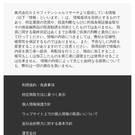
株式会社ＤＺＨフィナンシャルリサーチより提供している情報
（以下「情報」といいます。）は、 情報提供を目的とするもので
あり、特定通貨の売買や、投資判断ならびに外国為替証拠金取引
その他金融商品の投資勧誘を目的としたものではありません。 投
資に関する最終決定はあくまでお客様ご自身の判断と責任におい
て行ってください。情報の内容につきましては、弊社が正確性、
確実性を保証するものではありません。 また、予告なしに内容を
変更することがありますのでご注意ください。 商用目的で情報の
内容を第三者へ提供、再配信を行うこと、独自に加工すること、
複写もしくは加工したものを第三者に譲渡または使用させること
は出来ません。 情報の内容によって生じた如何なる損害について
も、弊社は一切の責任を負いません。
利用規約・免責事項
特定商取引法に基づく表示
個人情報保護方針
ウェブサイト上での個人情報の取扱いについて
反社会的勢力に対する基本方針
運営会社