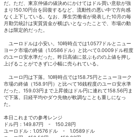
だ。ただ、東京仲値の値決めにかけてはドル買い意欲が強
まり150.10円台を回復するなど、流動性の悪い中で方向感
なく上下している。なお、厚生労働省が発表した10月の毎
月勤労統計は実質賃金が横ばいとなったことで、市場の動
きは限定的だった。
ユーロドルは小安い。10時時点では1.0577ドルとニュー
ヨーク市場の終値（1.0586ドル）と比べて0.0009ドル程度
のユーロ安水準だった。昨日高値に並ぶものの上値を押し
上げることができずに小幅に売られている。
ユーロ円は下落。10時時点では158.75円とニューヨーク
市場の終値（158.91円）と比べて16銭程度のユーロ安水準
だった。159.03円まで上昇後はドル円に連れて158.56円ま
で下落。日経平均やダウ先物が軟調なことも重しになっ
た。
本日これまでの参考レンジ
ドル円：149.87円 - 150.28円
ユーロドル：1.0576ドル - 1.0589ドル