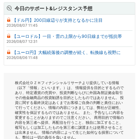
今日のサポート&レジスタンス予想
【ドル円】200日線辺りが支持となるかに注目
2026/08/07 11:45
【ユーロドル】一目・雲の上限から90日線までが抵抗帯
2026/08/07 12:31
【ユーロ円】大幅続落後の調整が続く、転換線も視野に
2026/08/06 11:48
株式会社ＤＺＨフィナンシャルリサーチより提供している情報
（以下「情報」といいます。）は、 情報提供を目的とするもので
あり、特定通貨の売買や、投資判断ならびに外国為替証拠金取引
その他金融商品の投資勧誘を目的としたものではありません。 投
資に関する最終決定はあくまでお客様ご自身の判断と責任におい
て行ってください。情報の内容につきましては、弊社が正確性、
確実性を保証するものではありません。 また、予告なしに内容を
変更することがありますのでご注意ください。 商用目的で情報の
内容を第三者へ提供、再配信を行うこと、独自に加工すること、
複写もしくは加工したものを第三者に譲渡または使用させること
は出来ません。 情報の内容によって生じた如何なる損害について
も、弊社は一切の責任を負いません。