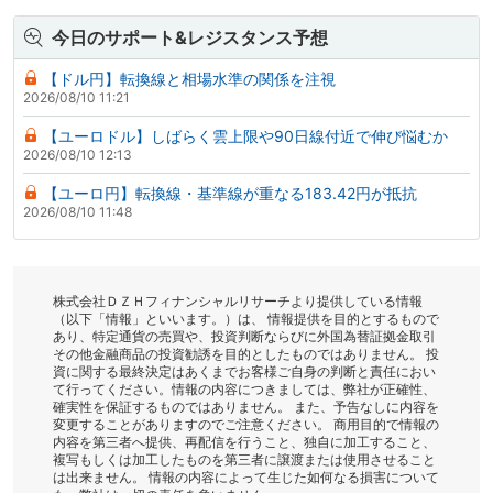
今日のサポート&レジスタンス予想
【ドル円】転換線と相場水準の関係を注視
2026/08/10 11:21
【ユーロドル】しばらく雲上限や90日線付近で伸び悩むか
2026/08/10 12:13
【ユーロ円】転換線・基準線が重なる183.42円が抵抗
2026/08/10 11:48
株式会社ＤＺＨフィナンシャルリサーチより提供している情報
（以下「情報」といいます。）は、 情報提供を目的とするもので
あり、特定通貨の売買や、投資判断ならびに外国為替証拠金取引
その他金融商品の投資勧誘を目的としたものではありません。 投
資に関する最終決定はあくまでお客様ご自身の判断と責任におい
て行ってください。情報の内容につきましては、弊社が正確性、
確実性を保証するものではありません。 また、予告なしに内容を
変更することがありますのでご注意ください。 商用目的で情報の
内容を第三者へ提供、再配信を行うこと、独自に加工すること、
複写もしくは加工したものを第三者に譲渡または使用させること
は出来ません。 情報の内容によって生じた如何なる損害について