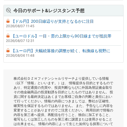
今日のサポート&レジスタンス予想
【ドル円】200日線辺りが支持となるかに注目
2026/08/07 11:45
【ユーロドル】一目・雲の上限から90日線までが抵抗帯
2026/08/07 12:31
【ユーロ円】大幅続落後の調整が続く、転換線も視野に
2026/08/06 11:48
株式会社ＤＺＨフィナンシャルリサーチより提供している情報
（以下「情報」といいます。）は、 情報提供を目的とするもので
あり、特定通貨の売買や、投資判断ならびに外国為替証拠金取引
その他金融商品の投資勧誘を目的としたものではありません。 投
資に関する最終決定はあくまでお客様ご自身の判断と責任におい
て行ってください。情報の内容につきましては、弊社が正確性、
確実性を保証するものではありません。 また、予告なしに内容を
変更することがありますのでご注意ください。 商用目的で情報の
内容を第三者へ提供、再配信を行うこと、独自に加工すること、
複写もしくは加工したものを第三者に譲渡または使用させること
は出来ません。 情報の内容によって生じた如何なる損害について