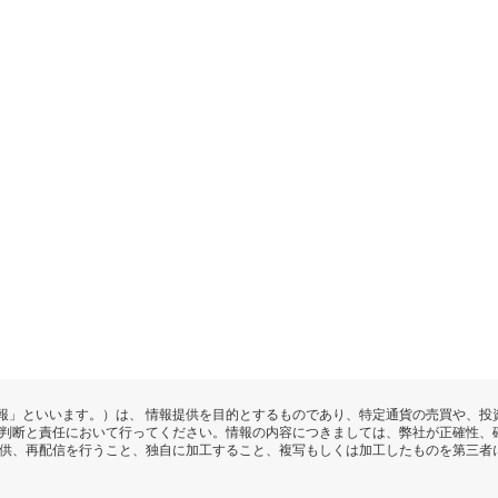
報」といいます。）は、 情報提供を目的とするものであり、特定通貨の売買や、投
の判断と責任において行ってください。情報の内容につきましては、弊社が正確性、
提供、再配信を行うこと、独自に加工すること、複写もしくは加工したものを第三者