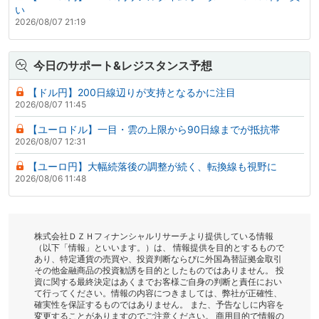
い
2026/08/07 21:19
今日のサポート&レジスタンス予想
【ドル円】200日線辺りが支持となるかに注目
2026/08/07 11:45
【ユーロドル】一目・雲の上限から90日線までが抵抗帯
2026/08/07 12:31
【ユーロ円】大幅続落後の調整が続く、転換線も視野に
2026/08/06 11:48
株式会社ＤＺＨフィナンシャルリサーチより提供している情報
（以下「情報」といいます。）は、 情報提供を目的とするもので
あり、特定通貨の売買や、投資判断ならびに外国為替証拠金取引
その他金融商品の投資勧誘を目的としたものではありません。 投
資に関する最終決定はあくまでお客様ご自身の判断と責任におい
て行ってください。情報の内容につきましては、弊社が正確性、
確実性を保証するものではありません。 また、予告なしに内容を
変更することがありますのでご注意ください。 商用目的で情報の