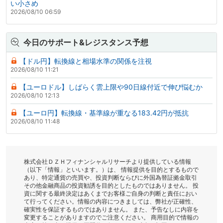
い小さめ
2026/08/10 06:59
今日のサポート&レジスタンス予想
【ドル円】転換線と相場水準の関係を注視
2026/08/10 11:21
【ユーロドル】しばらく雲上限や90日線付近で伸び悩むか
2026/08/10 12:13
【ユーロ円】転換線・基準線が重なる183.42円が抵抗
2026/08/10 11:48
株式会社ＤＺＨフィナンシャルリサーチより提供している情報
（以下「情報」といいます。）は、 情報提供を目的とするもので
あり、特定通貨の売買や、投資判断ならびに外国為替証拠金取引
その他金融商品の投資勧誘を目的としたものではありません。 投
資に関する最終決定はあくまでお客様ご自身の判断と責任におい
て行ってください。情報の内容につきましては、弊社が正確性、
確実性を保証するものではありません。 また、予告なしに内容を
変更することがありますのでご注意ください。 商用目的で情報の