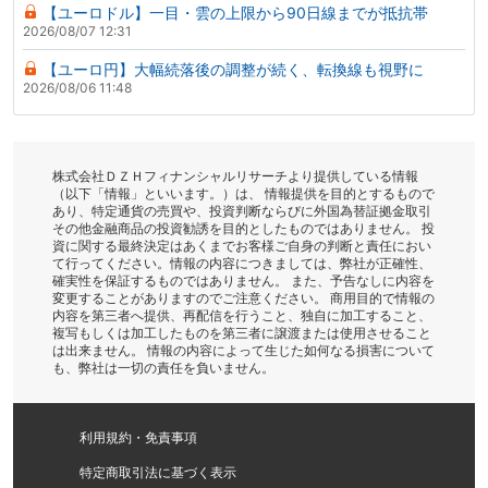
【ユーロドル】一目・雲の上限から90日線までが抵抗帯
2026/08/07 12:31
【ユーロ円】大幅続落後の調整が続く、転換線も視野に
2026/08/06 11:48
株式会社ＤＺＨフィナンシャルリサーチより提供している情報
（以下「情報」といいます。）は、 情報提供を目的とするもので
あり、特定通貨の売買や、投資判断ならびに外国為替証拠金取引
その他金融商品の投資勧誘を目的としたものではありません。 投
資に関する最終決定はあくまでお客様ご自身の判断と責任におい
て行ってください。情報の内容につきましては、弊社が正確性、
確実性を保証するものではありません。 また、予告なしに内容を
変更することがありますのでご注意ください。 商用目的で情報の
内容を第三者へ提供、再配信を行うこと、独自に加工すること、
複写もしくは加工したものを第三者に譲渡または使用させること
は出来ません。 情報の内容によって生じた如何なる損害について
も、弊社は一切の責任を負いません。
利用規約・免責事項
特定商取引法に基づく表示