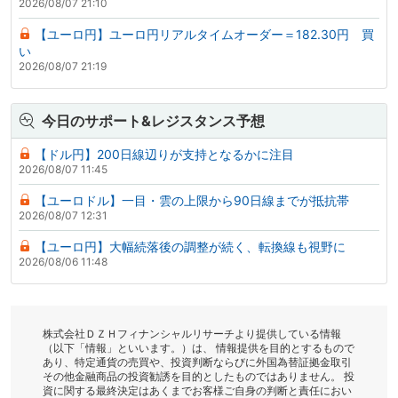
2026/08/07 21:10
【ユーロ円】ユーロ円リアルタイムオーダー＝182.30円 買
い
2026/08/07 21:19
今日のサポート&レジスタンス予想
【ドル円】200日線辺りが支持となるかに注目
2026/08/07 11:45
【ユーロドル】一目・雲の上限から90日線までが抵抗帯
2026/08/07 12:31
【ユーロ円】大幅続落後の調整が続く、転換線も視野に
2026/08/06 11:48
株式会社ＤＺＨフィナンシャルリサーチより提供している情報
（以下「情報」といいます。）は、 情報提供を目的とするもので
あり、特定通貨の売買や、投資判断ならびに外国為替証拠金取引
その他金融商品の投資勧誘を目的としたものではありません。 投
資に関する最終決定はあくまでお客様ご自身の判断と責任におい