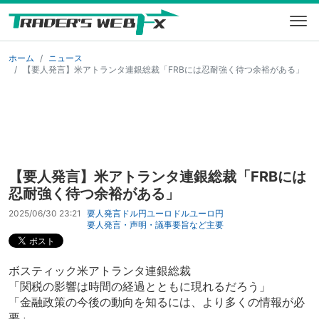
ホーム
ニュース
【要人発言】米アトランタ連銀総裁「FRBには忍耐強く待つ余裕がある」
【要人発言】米アトランタ連銀総裁「FRBには
忍耐強く待つ余裕がある」
2025/06/30 23:21
要人発言
ドル円
ユーロドル
ユーロ円
要人発言・声明・議事要旨など
主要
ボスティック米アトランタ連銀総裁
「関税の影響は時間の経過とともに現れるだろう」
「金融政策の今後の動向を知るには、より多くの情報が必
要」