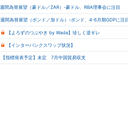
週間為替展望（豪ドル／ZAR）-豪ドル、RBA理事会に注目
週間為替展望（ポンド／加ドル）-ポンド、4-6月期GDPに注
【よろずのつぶやき by Wada】珍しく逆ギレ
【インターバンクスワップ状況】
【指標発表予定】未定 7月中国貿易収支