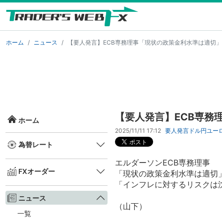
ホーム
ニュース
【要人発言】ECB専務理事「現状の政策金利水準は適切」
【要人発言】ECB専務
ホーム
2025/11/11 17:12
要人発言
ドル円
ユー
為替レート
エルダーソンECB専務理事
FXオーダー
「現状の政策金利水準は適切
「インフレに対するリスクは
ニュース
（山下）
一覧