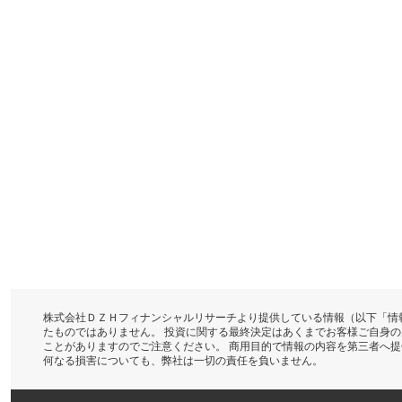
株式会社ＤＺＨフィナンシャルリサーチより提供している情報（以下「情
たものではありません。 投資に関する最終決定はあくまでお客様ご自身
ことがありますのでご注意ください。 商用目的で情報の内容を第三者へ
何なる損害についても、弊社は一切の責任を負いません。