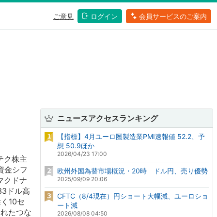
ご意見
ログイン
会員サービスのご案内
ニュースアクセスランキング
【指標】4月ユーロ圏製造業PMI速報値 52.2、予
想 50.9ほか
2026/04/23 17:00
テク株主
資金シフ
欧州外国為替市場概況・20時 ドル円、売り優勢
マクドナ
2025/09/09 20:06
33ドル高
CFTC（8/4現在）円ショート大幅減、ユーロショ
く10セ
ート減
されたつな
2026/08/08 04:50