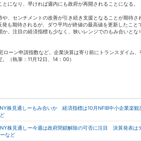
ことになり、早ければ週内にも政府が再開されることになる。
や、センチメントの改善が引き続き支援となることが期待さ
の反発も期待されるが、ダウ平均が終値の最高値を更新したこと
開か。注目の経済指標も少なく、狭いレンジでのもみ合いとな
宅ローン申請指数など。企業決算は寄り前にトランスダイム、
（執筆：11月12日、14：00）
NY株見通しーもみ合いか 経済指標は10月NFIB中小企業楽
ど
NY株見通しー今週は政府閉鎖解除の可否に注目 決算発表は
ーなど