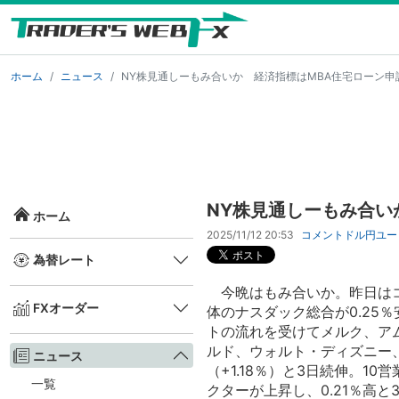
ホーム
ニュース
NY株見通しーもみ合いか 経済指標はMBA住宅ローン申
NY株見通しーもみ合い
ホーム
2025/11/12 20:53
コメント
ドル円
ユー
為替レート
今晩はもみ合いか。昨日はコ
FXオーダー
体のナスダック総合が0.25
トの流れを受けてメルク、ア
ルド、ウォルト・ディズニー、
ニュース
（+1.18％）と3日続伸。10
一覧
クターが上昇し、0.21％高