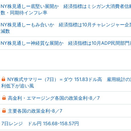
NY株見通しー底堅い展開か 経済指標はミシガン大消費者信
数・同期待インフレ率
NY株見通しーもみ合いか 経済指標は10月チャレンジャー企
減数
NY株見通しー神経質な展開か 経済指標は10月ADP民間部門
NY株式サマリー（7日）＝ダウ 151.83ドル高 雇用統計
利低下が追い風
高金利・エマージング各国の政策金利-8／7
主要各国の政策金利-8／7
7日レンジ ドル円 156.68-158.57円