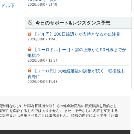
2026/08/07 21:19
・ドル下
今日のサポート&レジスタンス予想
【ドル円】200日線辺りが支持となるかに注目
2026/08/07 11:45
【ユーロドル】一目・雲の上限から90日線までが
抵抗帯
2026/08/07 12:31
【ユーロ円】大幅続落後の調整が続く、転換線も
視野に
2026/08/06 11:48
資判断ならびに外国為替証拠金取引その他金融商品の投資勧誘を目的とし
確実性を保証するものではありません。 また、予告なしに内容を変更する
に譲渡または使用させることは出来ません。 情報の内容によって生じた如