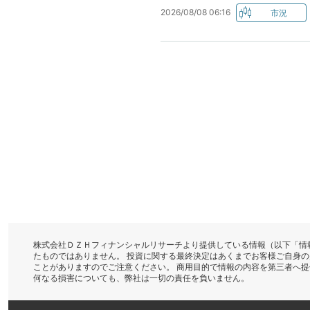
2026/08/08 06:16
株式会社ＤＺＨフィナンシャルリサーチより提供している情報（以下「情
たものではありません。 投資に関する最終決定はあくまでお客様ご自身
ことがありますのでご注意ください。 商用目的で情報の内容を第三者へ
何なる損害についても、弊社は一切の責任を負いません。