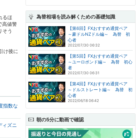
為替相場を読み解くための基礎知識
れるほ
で高値警
【第6回】FXおすすめ通貨ペア
りそう
～豪ドルNZドル編～ 為替 初
心者
2022/07/30 06:32
引け後に
【第5回】FXおすすめ通貨ペア
～ユーロポンド編～ 為替 初心
者
2022/07/30 06:31
【第4回】FXおすすめ通貨ペア
～ドルストレート編～ 為替 初
心者
2022/06/18 06:42
観度指数な
朝の5分に動画で確認
ディズニ