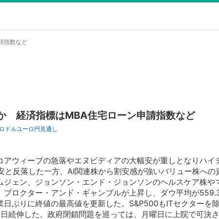
請指数など
か 経済指標はMBA住宅ローン申請指数など
ロドル
ユーロ円
見通し
アウィーブの急落やエヌビディアの大幅安が重しとなりハイ
％安と反落した一方、AI関連株から割安感が強いバリュー株への
ムジェン、ジョンソン・エンド・ジョンソンのヘルスケア株や
プロクター・アンド・ギャンブルが上昇し、ダウ平均が559.
営業日ぶりに終値の最高値を更新した。S&P500もITセクターを除
と3日続伸した。政府閉鎖問題を巡っては、月曜日に上院で可決