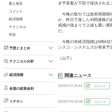
ぎ予算案が下院で採決される
要人発言
コメント
今晩の取引では政府再開期待
経済指標
か、昨日下落したAI関連株
戒感の強まりで上値も重い展
テクニカル
だ。
市況
今晩の米経済指標はMBA住
シスコ・システムズが発表予定。
予想とまとめ
（山下）
テクニカル分析
経済指標
関連ニュース
2025/11/11 20:53
各国の政策金利
イチオシ
2025/11/10 20:59