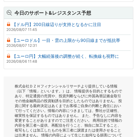
今日のサポート&レジスタンス予想
【ドル円】200日線辺りが支持となるかに注目
2026/08/07 11:45
【ユーロドル】一目・雲の上限から90日線までが抵抗帯
2026/08/07 12:31
【ユーロ円】大幅続落後の調整が続く、転換線も視野に
2026/08/06 11:48
株式会社ＤＺＨフィナンシャルリサーチより提供している情報
（以下「情報」といいます。）は、 情報提供を目的とするもので
あり、特定通貨の売買や、投資判断ならびに外国為替証拠金取引
その他金融商品の投資勧誘を目的としたものではありません。 投
資に関する最終決定はあくまでお客様ご自身の判断と責任におい
て行ってください。情報の内容につきましては、弊社が正確性、
確実性を保証するものではありません。 また、予告なしに内容を
変更することがありますのでご注意ください。 商用目的で情報の
内容を第三者へ提供、再配信を行うこと、独自に加工すること、
複写もしくは加工したものを第三者に譲渡または使用させること
は出来ません。 情報の内容によって生じた如何なる損害について