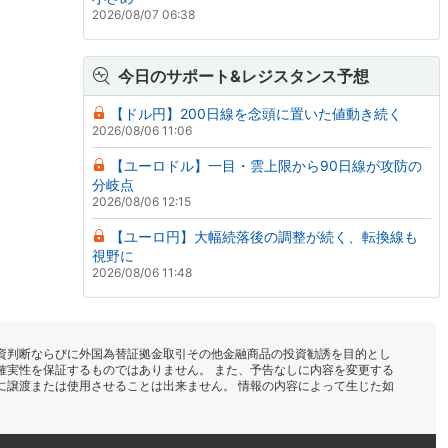
2026/08/07 06:38
今日のサポート&レジスタンス予想
【ドル円】200日線を念頭に置いた値動き続く
2026/08/06 11:06
【ユーロドル】一目・雲上限から90日線が攻防の
分岐点
2026/08/06 12:15
【ユーロ円】大幅続落後の調整が続く、転換線も
視野に
2026/08/06 11:48
資判断ならびに外国為替証拠金取引その他金融商品の投資勧誘を目的とし
確実性を保証するものではありません。 また、予告なしに内容を変更する
に譲渡または使用させることは出来ません。 情報の内容によって生じた如