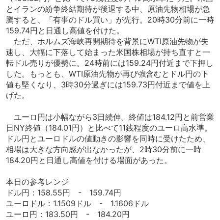
とイランの紛争終結期待が後退する中、原油先物相場が急
騰すると、「有事のドル買い」が先行。20時30分前に一時
159.74円と日通し高値を付けた。
ただ、ホルムズ海峡再開期待を背景にWTI原油先物が失
速し、大幅に下落して始まった米国株相場が持ち直すと一
転ドル売りが優勢に。24時前には159.24円付近まで下押し
した。もっとも、WTI原油先物が再び強含むとドル円の下
値も堅くなり、3時30分過ぎには159.73円付近まで値を上
げた。
ユーロ円は小幅ながら3日続伸。終値は184.12円と前営業
日NY終値（184.01円）と比べて11銭程度のユーロ高水準。
ドル円とユーロドルの値動きの影響を同時に受けたため、
相場は大きな方向感が出なかったが、2時30分前に一時
184.20円と日通し高値を付ける場面があった。
本日の参考レンジ
ドル円：158.55円 - 159.74円
ユーロドル：1.1509ドル - 1.1606ドル
ユーロ円：183.50円 - 184.20円