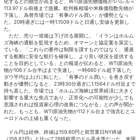
化するとの懸念が高まると、WTI原油先物価格が1バレル＝
113.97ドル前後まで急騰。欧州株相場や米株価指数先物が
下落し、為替市場では「有事のドル買い」が優勢となっ
た。20時過ぎには一時1.1509ドルと日通し安値を更新し
た。
ただ、売り一巡後は下げ渋る展開に。「イランはホルム
ズ海峡の通航を監視するため、オマーンと協定案を策定し
ている」「これらの要件は制限を課すものではなく、通過
する船舶に安全な航行を確保し、より良い状況を提供する
ことを目的としている」との報道が伝わると、WTI原油先
物が106ドル台半ばまで失速し、一時660ドル超下落した
ダウ平均は上げに転じた。「有事のドル買い」を巻き戻す
動きが優勢になると、23時30分過ぎに1.1564ドル付近まで
持ち直した。市場では「ホルムズ海峡は世界経済に大きく
影響する重大な焦点であり、正常化への可能性が少しでも
意識されれば投資家心理の改善につながる」との声が聞か
れた。もっとも、WTI原油先物が112ドル台まで強含むとユ
ーロドルの上値も重くなった。
ドル円は続伸。終値は159.60円と前営業日NY終値
（158.82円）と比べて78銭程度のドル高水準だった。米国