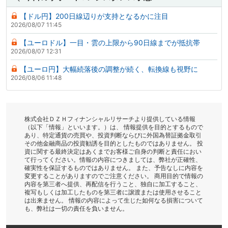
【ドル円】200日線辺りが支持となるかに注目
2026/08/07 11:45
【ユーロドル】一目・雲の上限から90日線までが抵抗帯
2026/08/07 12:31
【ユーロ円】大幅続落後の調整が続く、転換線も視野に
2026/08/06 11:48
株式会社ＤＺＨフィナンシャルリサーチより提供している情報
（以下「情報」といいます。）は、 情報提供を目的とするもので
あり、特定通貨の売買や、投資判断ならびに外国為替証拠金取引
その他金融商品の投資勧誘を目的としたものではありません。 投
資に関する最終決定はあくまでお客様ご自身の判断と責任におい
て行ってください。情報の内容につきましては、弊社が正確性、
確実性を保証するものではありません。 また、予告なしに内容を
変更することがありますのでご注意ください。 商用目的で情報の
内容を第三者へ提供、再配信を行うこと、独自に加工すること、
複写もしくは加工したものを第三者に譲渡または使用させること
は出来ません。 情報の内容によって生じた如何なる損害について
も、弊社は一切の責任を負いません。