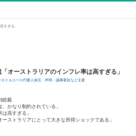
は高すぎる」
裁「オーストラリアのインフレ率は高すぎる」
ーロドル
ユーロ円
要人発言・声明・議事要旨など
主要
副総裁
は、かなり制約されている」
率は高すぎる」
オーストラリアにとって大きな所得ショックである」