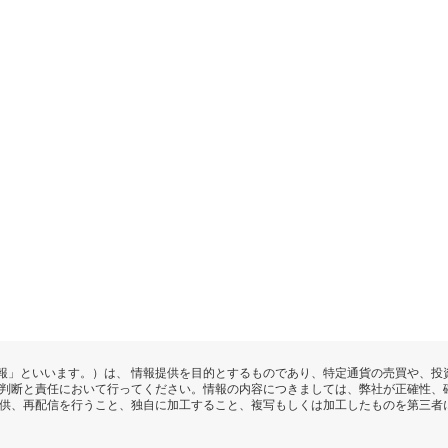
報」といいます。）は、 情報提供を目的とするものであり、特定通貨の売買や、投
の判断と責任において行ってください。情報の内容につきましては、弊社が正確性、
提供、再配信を行うこと、独自に加工すること、複写もしくは加工したものを第三者