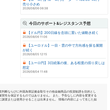
売り小さめ
2026/08/06 06:38
今日のサポート&レジスタンス予想
【ドル円】200日線を念頭に置いた値動き続く
2026/08/06 11:06
【ユーロドル】一目・雲の中で方向感を探る展開
が続く
2026/08/05 12:15
【ユーロ円】3日続落の後、ある程度の揺り戻しは
想定
2026/08/04 11:48
資判断ならびに外国為替証拠金取引その他金融商品の投資勧誘を目的とし
確実性を保証するものではありません。 また、予告なしに内容を変更する
に譲渡または使用させることは出来ません。 情報の内容によって生じた如