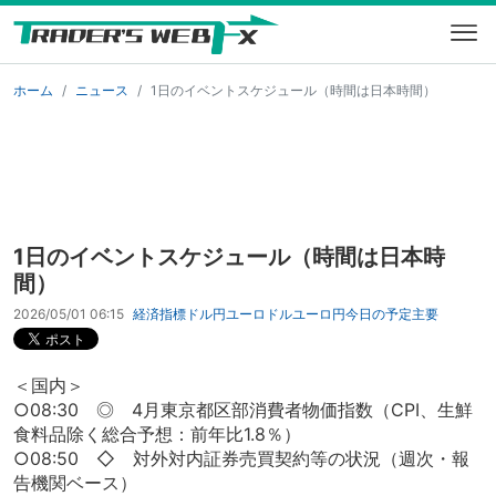
ホーム
ニュース
1日のイベントスケジュール（時間は日本時間）
1日のイベントスケジュール（時間は日本時
間）
2026/05/01 06:15
経済指標
ドル円
ユーロドル
ユーロ円
今日の予定
主要
＜国内＞
○08:30 ◎ 4月東京都区部消費者物価指数（CPI、生鮮
食料品除く総合予想：前年比1.8％）
○08:50 ◇ 対外対内証券売買契約等の状況（週次・報
告機関ベース）