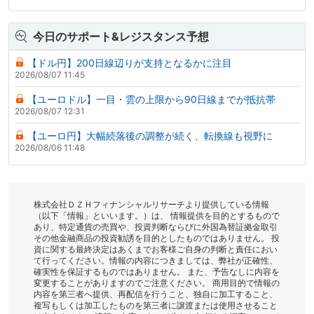
今日のサポート&レジスタンス予想
【ドル円】200日線辺りが支持となるかに注目
2026/08/07 11:45
【ユーロドル】一目・雲の上限から90日線までが抵抗帯
2026/08/07 12:31
【ユーロ円】大幅続落後の調整が続く、転換線も視野に
2026/08/06 11:48
株式会社ＤＺＨフィナンシャルリサーチより提供している情報
（以下「情報」といいます。）は、 情報提供を目的とするもので
あり、特定通貨の売買や、投資判断ならびに外国為替証拠金取引
その他金融商品の投資勧誘を目的としたものではありません。 投
資に関する最終決定はあくまでお客様ご自身の判断と責任におい
て行ってください。情報の内容につきましては、弊社が正確性、
確実性を保証するものではありません。 また、予告なしに内容を
変更することがありますのでご注意ください。 商用目的で情報の
内容を第三者へ提供、再配信を行うこと、独自に加工すること、
複写もしくは加工したものを第三者に譲渡または使用させること