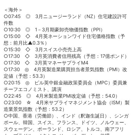
＜海外＞
○07:45 ◎ 3月ニュージーランド（NZ）住宅建設許可
件数
○10:30 ◎ 1－3月期豪卸売物価指数（PPI）
○15:00 ◇ 4月英ネーションワイド住宅価格指数（予
想：前月比▲0.3％）
○15:30 ◇ 3月スイス小売売上高
○17:30 ◇ 3月英消費者信用残高（予想：17億ポンド）
○17:30 ◇ 3月英マネーサプライM4
○17:30 ◎ 4月英製造業購買担当者景気指数（PMI）改
定値（予想：53.3）
○20:15 ◎ ピル英中銀金融政策委員会（MPC）委員兼
チーフエコノミスト、講演
○22:45 ◎ 4月米製造業PMI改定値（予想：54.0）
○23:00 ☆ 4月米サプライマネジメント協会（ISM）製
造業景気指数（予想：53.2）
○中国、香港（労働節）、インド（釈迦生誕日）、シンガ
ポール、韓国、スイス、フランス、ドイツ、ノルウェー、
スウェーデン、ポーランド、ロシア、トルコ、南アフリ