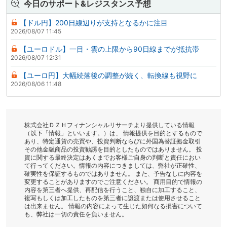
今日のサポート&レジスタンス予想
【ドル円】200日線辺りが支持となるかに注目
2026/08/07 11:45
【ユーロドル】一目・雲の上限から90日線までが抵抗帯
2026/08/07 12:31
【ユーロ円】大幅続落後の調整が続く、転換線も視野に
2026/08/06 11:48
株式会社ＤＺＨフィナンシャルリサーチより提供している情報
（以下「情報」といいます。）は、 情報提供を目的とするもので
あり、特定通貨の売買や、投資判断ならびに外国為替証拠金取引
その他金融商品の投資勧誘を目的としたものではありません。 投
資に関する最終決定はあくまでお客様ご自身の判断と責任におい
て行ってください。情報の内容につきましては、弊社が正確性、
確実性を保証するものではありません。 また、予告なしに内容を
変更することがありますのでご注意ください。 商用目的で情報の
内容を第三者へ提供、再配信を行うこと、独自に加工すること、
複写もしくは加工したものを第三者に譲渡または使用させること
は出来ません。 情報の内容によって生じた如何なる損害について
も、弊社は一切の責任を負いません。