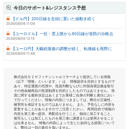
今日のサポート&レジスタンス予想
【ドル円】200日線を念頭に置いた値動き続く
2026/08/06 11:06
【ユーロドル】一目・雲上限から90日線が攻防の分岐点
2026/08/06 12:15
【ユーロ円】大幅続落後の調整が続く、転換線も視野に
2026/08/06 11:48
株式会社ＤＺＨフィナンシャルリサーチより提供している情報
（以下「情報」といいます。）は、 情報提供を目的とするもので
あり、特定通貨の売買や、投資判断ならびに外国為替証拠金取引
その他金融商品の投資勧誘を目的としたものではありません。 投
資に関する最終決定はあくまでお客様ご自身の判断と責任におい
て行ってください。情報の内容につきましては、弊社が正確性、
確実性を保証するものではありません。 また、予告なしに内容を
変更することがありますのでご注意ください。 商用目的で情報の
内容を第三者へ提供、再配信を行うこと、独自に加工すること、
複写もしくは加工したものを第三者に譲渡または使用させること
は出来ません。 情報の内容によって生じた如何なる損害について
も、弊社は一切の責任を負いません。