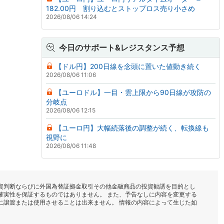
182.00円 割り込むとストップロス売り小さめ
2026/08/06 14:24
今日のサポート&レジスタンス予想
【ドル円】200日線を念頭に置いた値動き続く
2026/08/06 11:06
【ユーロドル】一目・雲上限から90日線が攻防の
分岐点
2026/08/06 12:15
【ユーロ円】大幅続落後の調整が続く、転換線も
視野に
2026/08/06 11:48
資判断ならびに外国為替証拠金取引その他金融商品の投資勧誘を目的とし
確実性を保証するものではありません。 また、予告なしに内容を変更する
に譲渡または使用させることは出来ません。 情報の内容によって生じた如