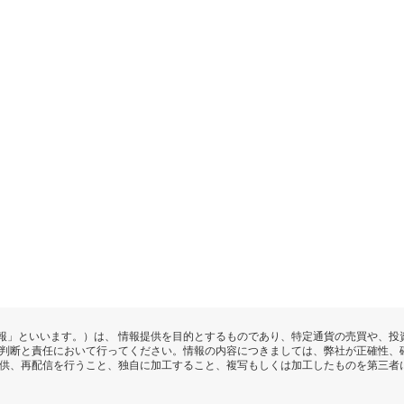
報」といいます。）は、 情報提供を目的とするものであり、特定通貨の売買や、投
の判断と責任において行ってください。情報の内容につきましては、弊社が正確性、
提供、再配信を行うこと、独自に加工すること、複写もしくは加工したものを第三者