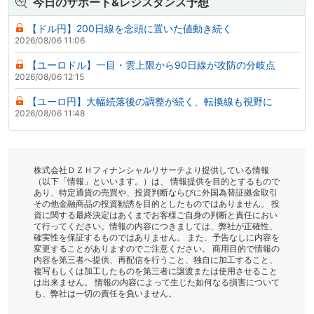
今日のサポート&レジスタンス予想
【ドル円】200日線を念頭に置いた値動き続く
2026/08/06 11:06
【ユーロドル】一目・雲上限から90日線が攻防の分岐点
2026/08/06 12:15
【ユーロ円】大幅続落後の調整が続く、転換線も視野に
2026/08/06 11:48
株式会社ＤＺＨフィナンシャルリサーチより提供している情報
（以下「情報」といいます。）は、 情報提供を目的とするもので
あり、特定通貨の売買や、投資判断ならびに外国為替証拠金取引
その他金融商品の投資勧誘を目的としたものではありません。 投
資に関する最終決定はあくまでお客様ご自身の判断と責任におい
て行ってください。情報の内容につきましては、弊社が正確性、
確実性を保証するものではありません。 また、予告なしに内容を
変更することがありますのでご注意ください。 商用目的で情報の
内容を第三者へ提供、再配信を行うこと、独自に加工すること、
複写もしくは加工したものを第三者に譲渡または使用させること
は出来ません。 情報の内容によって生じた如何なる損害について
も、弊社は一切の責任を負いません。