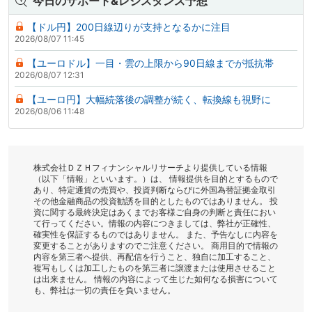
今日のサポート&レジスタンス予想
【ドル円】200日線辺りが支持となるかに注目
2026/08/07 11:45
【ユーロドル】一目・雲の上限から90日線までが抵抗帯
2026/08/07 12:31
【ユーロ円】大幅続落後の調整が続く、転換線も視野に
2026/08/06 11:48
株式会社ＤＺＨフィナンシャルリサーチより提供している情報
（以下「情報」といいます。）は、 情報提供を目的とするもので
あり、特定通貨の売買や、投資判断ならびに外国為替証拠金取引
その他金融商品の投資勧誘を目的としたものではありません。 投
資に関する最終決定はあくまでお客様ご自身の判断と責任におい
て行ってください。情報の内容につきましては、弊社が正確性、
確実性を保証するものではありません。 また、予告なしに内容を
変更することがありますのでご注意ください。 商用目的で情報の
内容を第三者へ提供、再配信を行うこと、独自に加工すること、
複写もしくは加工したものを第三者に譲渡または使用させること
は出来ません。 情報の内容によって生じた如何なる損害について
も、弊社は一切の責任を負いません。