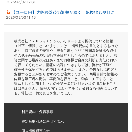
2026/08/07 12:31
【ユーロ円】大幅続落後の調整が続く、転換線も視野に
2026/08/06 11:48
株式会社ＤＺＨフィナンシャルリサーチより提供している情報
（以下「情報」といいます。）は、 情報提供を目的とするもので
あり、特定通貨の売買や、投資判断ならびに外国為替証拠金取引
その他金融商品の投資勧誘を目的としたものではありません。 投
資に関する最終決定はあくまでお客様ご自身の判断と責任におい
て行ってください。情報の内容につきましては、弊社が正確性、
確実性を保証するものではありません。 また、予告なしに内容を
変更することがありますのでご注意ください。 商用目的で情報の
内容を第三者へ提供、再配信を行うこと、独自に加工すること、
複写もしくは加工したものを第三者に譲渡または使用させること
は出来ません。 情報の内容によって生じた如何なる損害について
も、弊社は一切の責任を負いません。
利用規約・免責事項
特定商取引法に基づく表示
個人情報保護方針