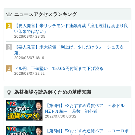
ニュースアクセスランキング
【要人発言】米リッチモンド連銀総裁「雇用統計はあまり良
い印象ではない」
2026/08/07 23:35
【要人発言】米大統領「利上げ、少しだけウォーシュ氏次
第」
2026/08/07 18:16
ドル円、下値堅い 157.65円付近まで下げ渋る
2026/08/07 22:52
為替相場を読み解くための基礎知識
【第6回】FXおすすめ通貨ペア ～豪ドル
NZドル編～ 為替 初心者
2022/07/30 06:32
【第5回】FXおすすめ通貨ペア ～ユーロポ