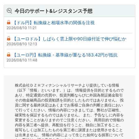
今日のサポート&レジスタンス予想
【ドル円】転換線と相場水準の関係を注視
2026/08/10 11:21
【ユーロドル】しばらく雲上限や90日線付近で伸び悩むか
2026/08/10 12:13
【ユーロ円】転換線・基準線が重なる183.42円が抵抗
2026/08/10 11:48
株式会社ＤＺＨフィナンシャルリサーチより提供している情報
（以下「情報」といいます。）は、 情報提供を目的とするもので
あり、特定通貨の売買や、投資判断ならびに外国為替証拠金取引
その他金融商品の投資勧誘を目的としたものではありません。 投
資に関する最終決定はあくまでお客様ご自身の判断と責任におい
て行ってください。情報の内容につきましては、弊社が正確性、
確実性を保証するものではありません。 また、予告なしに内容を
変更することがありますのでご注意ください。 商用目的で情報の
内容を第三者へ提供、再配信を行うこと、独自に加工すること、
複写もしくは加工したものを第三者に譲渡または使用させること
は出来ません。 情報の内容によって生じた如何なる損害について