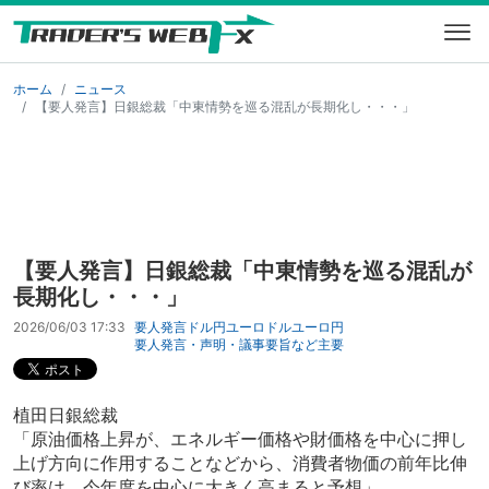
ホーム
ニュース
【要人発言】日銀総裁「中東情勢を巡る混乱が長期化し・・・」
【要人発言】日銀総裁「中東情勢を巡る混乱が
長期化し・・・」
2026/06/03 17:33
要人発言
ドル円
ユーロドル
ユーロ円
要人発言・声明・議事要旨など
主要
植田日銀総裁
「原油価格上昇が、エネルギー価格や財価格を中心に押し
上げ方向に作用することなどから、消費者物価の前年比伸
び率は、今年度を中心に大きく高まると予想」