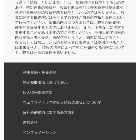
（以下「情報」といいます。）は、 情報提供を目的とするもので
あり、特定通貨の売買や、投資判断ならびに外国為替証拠金取引
その他金融商品の投資勧誘を目的としたものではありません。 投
資に関する最終決定はあくまでお客様ご自身の判断と責任におい
て行ってください。情報の内容につきましては、弊社が正確性、
確実性を保証するものではありません。 また、予告なしに内容を
変更することがありますのでご注意ください。 商用目的で情報の
内容を第三者へ提供、再配信を行うこと、独自に加工すること、
複写もしくは加工したものを第三者に譲渡または使用させること
は出来ません。 情報の内容によって生じた如何なる損害について
も、弊社は一切の責任を負いません。
利用規約・免責事項
特定商取引法に基づく表示
個人情報保護方針
ウェブサイト上での個人情報の取扱いについて
反社会的勢力に対する基本方針
運営会社
インフォメーション