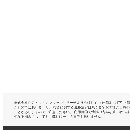
株式会社ＤＺＨフィナンシャルリサーチより提供している情報（以下「情
たものではありません。 投資に関する最終決定はあくまでお客様ご自身
ことがありますのでご注意ください。 商用目的で情報の内容を第三者へ
何なる損害についても、弊社は一切の責任を負いません。