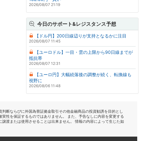
2026/08/07 21:19
今日のサポート&レジスタンス予想
【ドル円】200日線辺りが支持となるかに注目
2026/08/07 11:45
【ユーロドル】一目・雲の上限から90日線までが
抵抗帯
2026/08/07 12:31
【ユーロ円】大幅続落後の調整が続く、転換線も
視野に
2026/08/06 11:48
資判断ならびに外国為替証拠金取引その他金融商品の投資勧誘を目的とし
確実性を保証するものではありません。 また、予告なしに内容を変更する
に譲渡または使用させることは出来ません。 情報の内容によって生じた如