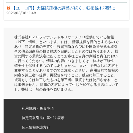
【ユーロ円】大幅続落後の調整が続く、転換線も視野に
2026/08/06 11:48
株式会社ＤＺＨフィナンシャルリサーチより提供している情報
（以下「情報」といいます。）は、 情報提供を目的とするもので
あり、特定通貨の売買や、投資判断ならびに外国為替証拠金取引
その他金融商品の投資勧誘を目的としたものではありません。 投
資に関する最終決定はあくまでお客様ご自身の判断と責任におい
て行ってください。情報の内容につきましては、弊社が正確性、
確実性を保証するものではありません。 また、予告なしに内容を
変更することがありますのでご注意ください。 商用目的で情報の
内容を第三者へ提供、再配信を行うこと、独自に加工すること、
複写もしくは加工したものを第三者に譲渡または使用させること
は出来ません。 情報の内容によって生じた如何なる損害について
も、弊社は一切の責任を負いません。
利用規約・免責事項
特定商取引法に基づく表示
個人情報保護方針