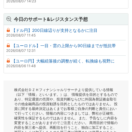
2026/08/07 14:23
今日のサポート&レジスタンス予想
【ドル円】200日線辺りが支持となるかに注目
2026/08/07 11:45
【ユーロドル】一目・雲の上限から90日線までが抵抗帯
2026/08/07 12:31
【ユーロ円】大幅続落後の調整が続く、転換線も視野に
2026/08/06 11:48
株式会社ＤＺＨフィナンシャルリサーチより提供している情報
（以下「情報」といいます。）は、 情報提供を目的とするもので
あり、特定通貨の売買や、投資判断ならびに外国為替証拠金取引
その他金融商品の投資勧誘を目的としたものではありません。 投
資に関する最終決定はあくまでお客様ご自身の判断と責任におい
て行ってください。情報の内容につきましては、弊社が正確性、
確実性を保証するものではありません。 また、予告なしに内容を
変更することがありますのでご注意ください。 商用目的で情報の
内容を第三者へ提供、再配信を行うこと、独自に加工すること、