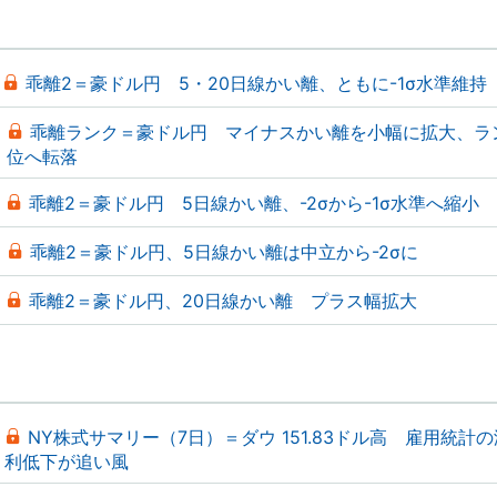
乖離2＝豪ドル円 5・20日線かい離、ともに-1σ水準維持
乖離ランク＝豪ドル円 マイナスかい離を小幅に拡大、ラ
位へ転落
乖離2＝豪ドル円 5日線かい離、-2σから-1σ水準へ縮小
乖離2＝豪ドル円、5日線かい離は中立から-2σに
乖離2＝豪ドル円、20日線かい離 プラス幅拡大
NY株式サマリー（7日）＝ダウ 151.83ドル高 雇用統計
利低下が追い風