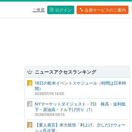
ご意見
ログイン
会員サービスのご案内
ニュースアクセスランキング
16日の欧米イベントスケジュール（時間は日本時
間）
2026/01/16 14:00
NYマーケットダイジェスト・7日 株高・金利低
下・原油高・ドル下げ渋り（1）
2026/08/08 06:15
【要人発言】米大統領「利上げ、少しだけウォー
シュ氏次第」