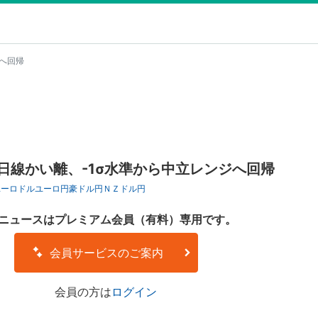
ジへ回帰
日線かい離、-1σ水準から中立レンジへ回帰
ユーロドル
ユーロ円
豪ドル円
ＮＺドル円
ニュースはプレミアム会員（有料）専用です。
会員サービスのご案内
会員の方は
ログイン