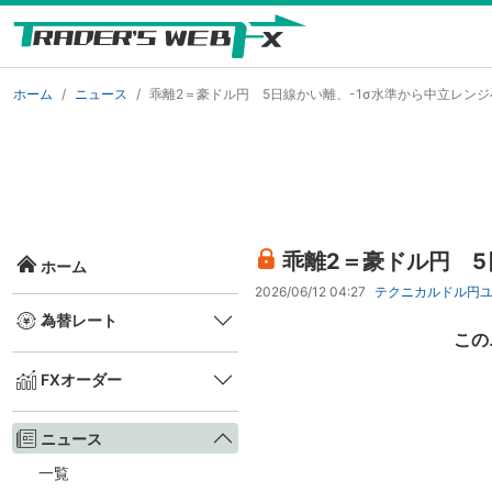
ホーム
ニュース
乖離2＝豪ドル円 5日線かい離、-1σ水準から中立レン
乖離2＝豪ドル円 5
ホーム
2026/06/12 04:27
テクニカル
ドル円
為替レート
この
FXオーダー
ニュース
一覧