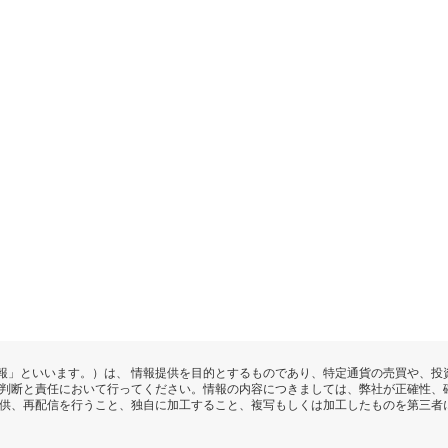
報」といいます。）は、 情報提供を目的とするものであり、特定通貨の売買や、投
の判断と責任において行ってください。情報の内容につきましては、弊社が正確性、
提供、再配信を行うこと、独自に加工すること、複写もしくは加工したものを第三者