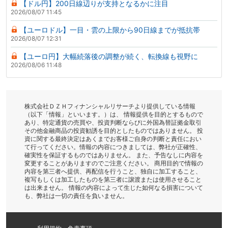
【ドル円】200日線辺りが支持となるかに注目
2026/08/07 11:45
【ユーロドル】一目・雲の上限から90日線までが抵抗帯
2026/08/07 12:31
【ユーロ円】大幅続落後の調整が続く、転換線も視野に
2026/08/06 11:48
株式会社ＤＺＨフィナンシャルリサーチより提供している情報
（以下「情報」といいます。）は、 情報提供を目的とするもので
あり、特定通貨の売買や、投資判断ならびに外国為替証拠金取引
その他金融商品の投資勧誘を目的としたものではありません。 投
資に関する最終決定はあくまでお客様ご自身の判断と責任におい
て行ってください。情報の内容につきましては、弊社が正確性、
確実性を保証するものではありません。 また、予告なしに内容を
変更することがありますのでご注意ください。 商用目的で情報の
内容を第三者へ提供、再配信を行うこと、独自に加工すること、
複写もしくは加工したものを第三者に譲渡または使用させること
は出来ません。 情報の内容によって生じた如何なる損害について
も、弊社は一切の責任を負いません。