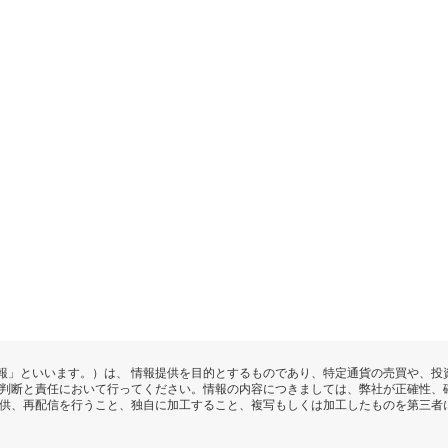
報」といいます。）は、 情報提供を目的とするものであり、特定通貨の売買や、投
の判断と責任において行ってください。情報の内容につきましては、弊社が正確性、
提供、再配信を行うこと、独自に加工すること、複写もしくは加工したものを第三者