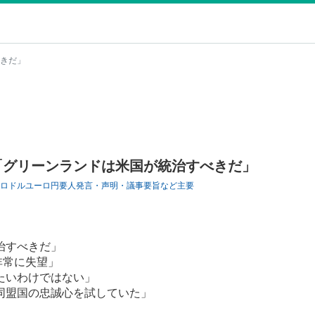
きだ」
「グリーンランドは米国が統治すべきだ」
ロドル
ユーロ円
要人発言・声明・議事要旨など
主要
治すべきだ」
非常に失望」
たいわけではない」
同盟国の忠誠心を試していた」