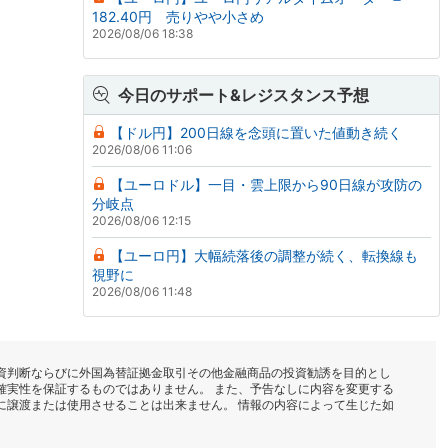
182.40円 売りやや小さめ
2026/08/06 18:38
今日のサポート&レジスタンス予想
【ドル円】200日線を念頭に置いた値動き続く
2026/08/06 11:06
【ユーロドル】一目・雲上限から90日線が攻防の
分岐点
2026/08/06 12:15
【ユーロ円】大幅続落後の調整が続く、転換線も
視野に
2026/08/06 11:48
資判断ならびに外国為替証拠金取引その他金融商品の投資勧誘を目的とし
確実性を保証するものではありません。 また、予告なしに内容を変更する
に譲渡または使用させることは出来ません。 情報の内容によって生じた如