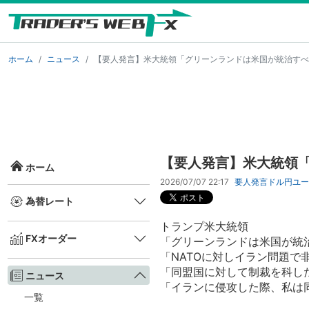
ホーム
ニュース
【要人発言】米大統領「グリーンランドは米国が統治すべ
【要人発言】米大統領
ホーム
2026/07/07 22:17
要人発言
ドル円
ユー
為替レート
トランプ米大統領
FXオーダー
「グリーンランドは米国が統
「NATOに対しイラン問題で
「同盟国に対して制裁を科し
ニュース
「イランに侵攻した際、私は
一覧