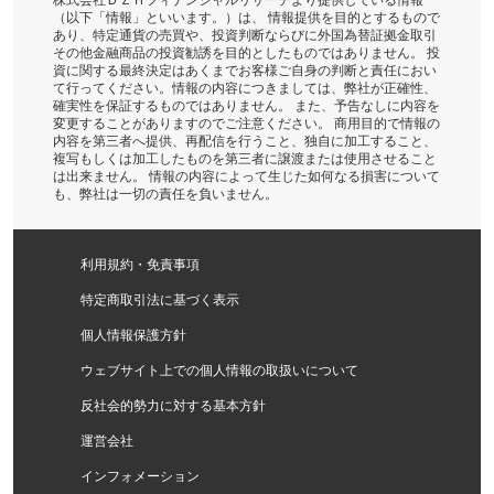
（以下「情報」といいます。）は、 情報提供を目的とするもので
あり、特定通貨の売買や、投資判断ならびに外国為替証拠金取引
その他金融商品の投資勧誘を目的としたものではありません。 投
資に関する最終決定はあくまでお客様ご自身の判断と責任におい
て行ってください。情報の内容につきましては、弊社が正確性、
確実性を保証するものではありません。 また、予告なしに内容を
変更することがありますのでご注意ください。 商用目的で情報の
内容を第三者へ提供、再配信を行うこと、独自に加工すること、
複写もしくは加工したものを第三者に譲渡または使用させること
は出来ません。 情報の内容によって生じた如何なる損害について
も、弊社は一切の責任を負いません。
利用規約・免責事項
特定商取引法に基づく表示
個人情報保護方針
ウェブサイト上での個人情報の取扱いについて
反社会的勢力に対する基本方針
運営会社
インフォメーション