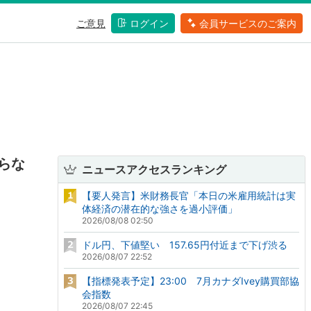
ご意見
ログイン
会員サービスのご案内
らな
ニュースアクセスランキング
【要人発言】米財務長官「本日の米雇用統計は実
体経済の潜在的な強さを過小評価」
2026/08/08 02:50
ドル円、下値堅い 157.65円付近まで下げ渋る
2026/08/07 22:52
【指標発表予定】23:00 7月カナダIvey購買部協
会指数
2026/08/07 22:45