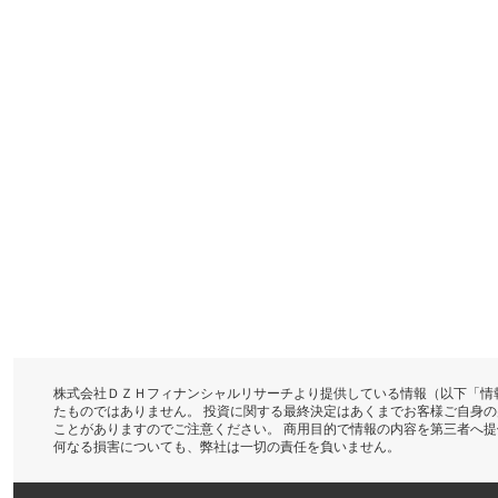
株式会社ＤＺＨフィナンシャルリサーチより提供している情報（以下「情
たものではありません。 投資に関する最終決定はあくまでお客様ご自身
ことがありますのでご注意ください。 商用目的で情報の内容を第三者へ
何なる損害についても、弊社は一切の責任を負いません。