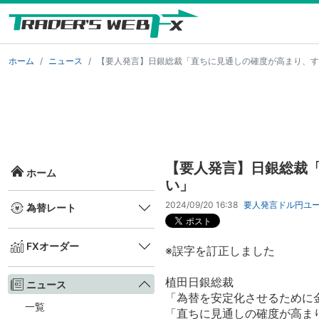
ホーム
ニュース
【要人発言】日銀総裁「直ちに見通しの確度が高まり、す
【要人発言】日銀総裁
ホーム
い」
2024/09/20 16:38
要人発言
ドル円
ユ
為替レート
FXオーダー
※誤字を訂正しました
植田日銀総裁
ニュース
「為替を安定化させるために
一覧
「直ちに見通しの確度が高ま