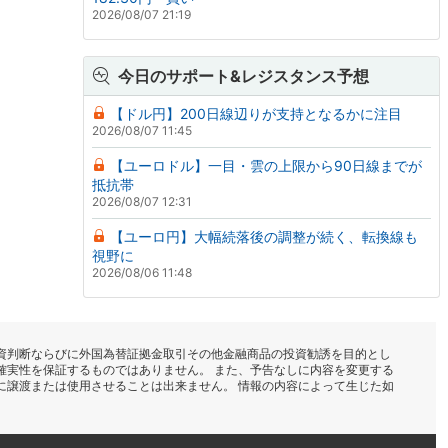
2026/08/07 21:19
今日のサポート&レジスタンス予想
【ドル円】200日線辺りが支持となるかに注目
2026/08/07 11:45
【ユーロドル】一目・雲の上限から90日線までが
抵抗帯
2026/08/07 12:31
【ユーロ円】大幅続落後の調整が続く、転換線も
視野に
2026/08/06 11:48
資判断ならびに外国為替証拠金取引その他金融商品の投資勧誘を目的とし
確実性を保証するものではありません。 また、予告なしに内容を変更する
に譲渡または使用させることは出来ません。 情報の内容によって生じた如