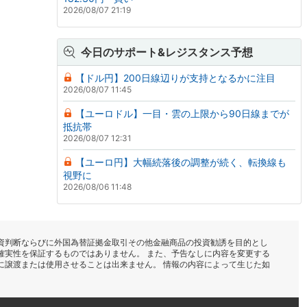
2026/08/07 21:19
今日のサポート&レジスタンス予想
【ドル円】200日線辺りが支持となるかに注目
2026/08/07 11:45
【ユーロドル】一目・雲の上限から90日線までが
抵抗帯
2026/08/07 12:31
【ユーロ円】大幅続落後の調整が続く、転換線も
視野に
2026/08/06 11:48
資判断ならびに外国為替証拠金取引その他金融商品の投資勧誘を目的とし
確実性を保証するものではありません。 また、予告なしに内容を変更する
に譲渡または使用させることは出来ません。 情報の内容によって生じた如