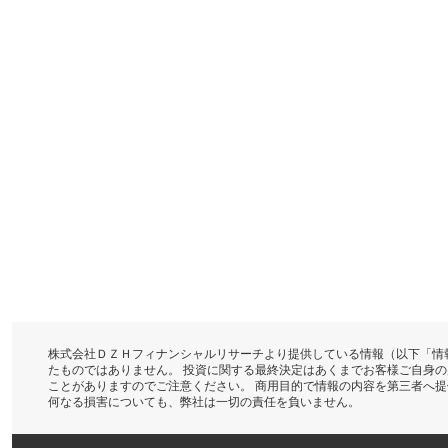
株式会社ＤＺＨフィナンシャルリサーチより提供している情報（以下「情
たものではありません。 投資に関する最終決定はあくまでお客様ご自身
ことがありますのでご注意ください。 商用目的で情報の内容を第三者へ
何なる損害についても、弊社は一切の責任を負いません。