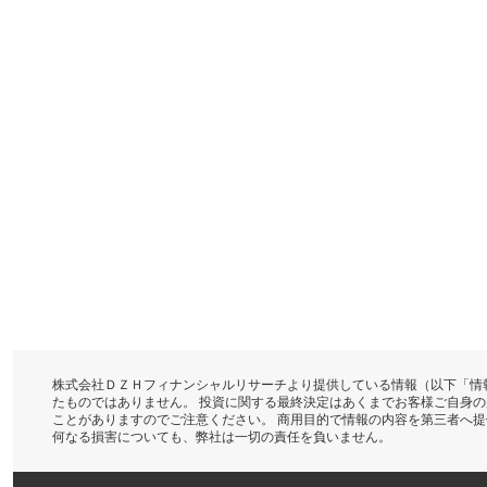
株式会社ＤＺＨフィナンシャルリサーチより提供している情報（以下「情
たものではありません。 投資に関する最終決定はあくまでお客様ご自身
ことがありますのでご注意ください。 商用目的で情報の内容を第三者へ
何なる損害についても、弊社は一切の責任を負いません。