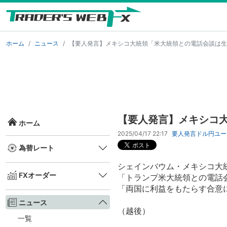
ホーム
ニュース
【要人発言】メキシコ大統領「米大統領との電話会談は生
【要人発言】メキシコ
ホーム
2025/04/17 22:17
要人発言
ドル円
ユー
為替レート
シェインバウム・メキシコ大
FXオーダー
「トランプ米大統領との電話
「両国に利益をもたらす合意
ニュース
（越後）
一覧