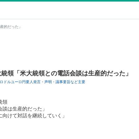
産的だった」
大統領「米大統領との電話会談は生産的だった」
ロドル
ユーロ円
要人発言・声明・議事要旨など
主要
統領
会談は生産的だった」
に向けて対話を継続していく」