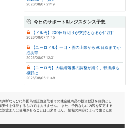
2026/08/07 21:19
今日のサポート&レジスタンス予想
【ドル円】200日線辺りが支持となるかに注目
2026/08/07 11:45
【ユーロドル】一目・雲の上限から90日線までが
抵抗帯
2026/08/07 12:31
【ユーロ円】大幅続落後の調整が続く、転換線も
視野に
2026/08/06 11:48
資判断ならびに外国為替証拠金取引その他金融商品の投資勧誘を目的とし
確実性を保証するものではありません。 また、予告なしに内容を変更する
に譲渡または使用させることは出来ません。 情報の内容によって生じた如