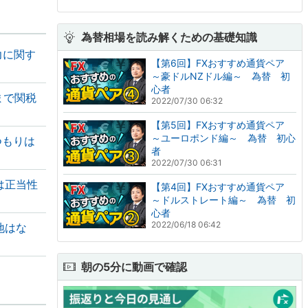
為替相場を読み解くための基礎知識
力に関す
【第6回】FXおすすめ通貨ペア
～豪ドルNZドル編～ 為替 初
心者
まで関税
2022/07/30 06:32
【第5回】FXおすすめ通貨ペア
～ユーロポンド編～ 為替 初心
つもりは
者
2022/07/30 06:31
は正当性
【第4回】FXおすすめ通貨ペア
～ドルストレート編～ 為替 初
心者
2022/06/18 06:42
地はな
朝の5分に動画で確認